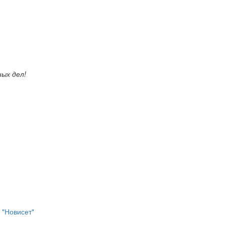
ых дел!
 "Новисет"