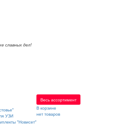
е славных дел!
Весь ассортимент
В корзине
стовье"
нет товаров
ля УЗИ
мплекты "Новисет"