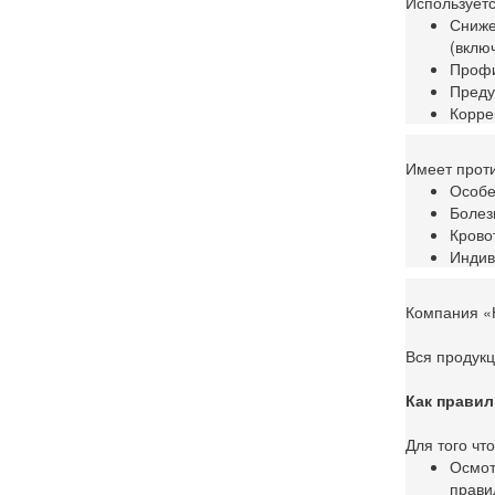
Используетс
Сниже
(вклю
Профи
Преду
Корре
Имеет проти
Особе
Болез
Крово
Индив
Компания «
Вся продукц
Как правил
Для того ч
Осмот
прави