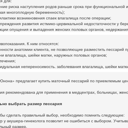
я для:
ние риска наступления родов раньше срока при функциональной и
чая многоплодную беременность);
лактики возникновения спаек влагалища после операции;
преждения развития истмико-цервикальной недостаточности у бе
кции опущения и выпадения женских половых органов, недержания
вопоказания. К ним относятся:
нности анатомии клиента, не позволяющие разместить пессарий п
ни влагалища, шейки матки, наружных половых органов;
течения;
идуальная непереносимость. заболевания влагалища, шейки матки
Юнона» предлагает купить маточный пессарий по приемлемым цен
ия рекомендована для применения в медцентрах, больницах, женск
ьно выбрать размер пессария
тобы сделать правильный выбор, необходимо помнить следующее:
р у акушера-гинеколога позволит не ошибиться с выбором. Учиты
льный размер.