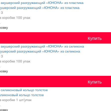
кушерский разгружающий «ЮНОНА» из пластика
, 3
в коробке
100 упак
.
ковку
Купить
кушерский разгружающий «ЮНОНА» из силикона
, 3
в коробке
100 упак
.
ковку
Купить
иликоновый кольцо толстое
в коробке
1 шт/упак
.
ковку