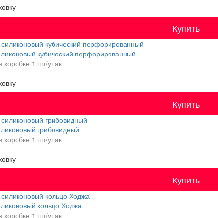
ковку
Купить
иликоновый кубический перфорированный
в коробке
1 шт/упак
.
ковку
Купить
иликоновый грибовидный
в коробке
1 шт/упак
.
ковку
Купить
иликоновый кольцо Ходжа
в коробке
1 шт/упак