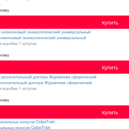
.
ковку
Купить
иликоновый гинекологический универсальный
в коробке
1 шт/упак
.
ковку
Купить
рогенитальный доктора Журавлева сферический
в коробке
1 шт/упак
.
ковку
Купить
альных конусов ColpoTrain