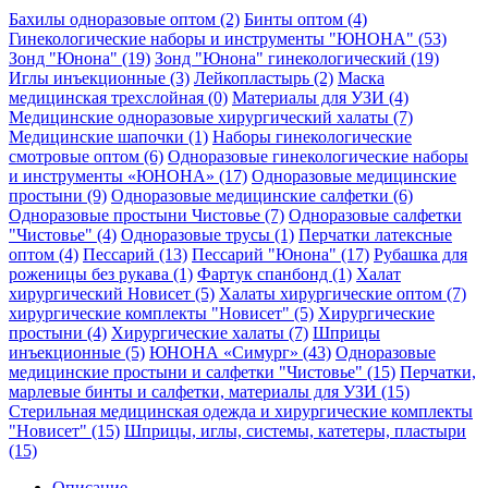
Бахилы одноразовые оптом (2)
Бинты оптом (4)
Гинекологические наборы и инструменты "ЮНОНА" (53)
Зонд "Юнона" (19)
Зонд "Юнона" гинекологический (19)
Иглы инъекционные (3)
Лейкопластырь (2)
Маска
медицинская трехслойная (0)
Материалы для УЗИ (4)
Медицинские одноразовые хирургический халаты (7)
Медицинские шапочки (1)
Наборы гинекологические
смотровые оптом (6)
Одноразовые гинекологические наборы
и инструменты «ЮНОНА» (17)
Одноразовые медицинские
простыни (9)
Одноразовые медицинские салфетки (6)
Одноразовые простыни Чистовье (7)
Одноразовые салфетки
"Чистовье" (4)
Одноразовые трусы (1)
Перчатки латексные
оптом (4)
Пессарий (13)
Пессарий "Юнона" (17)
Рубашка для
роженицы без рукава (1)
Фартук спанбонд (1)
Халат
хирургический Новисет (5)
Халаты хирургические оптом (7)
хирургические комплекты "Новисет" (5)
Хирургические
простыни (4)
Хирургические халаты (7)
Шприцы
инъекционные (5)
ЮНОНА «Симург» (43)
Одноразовые
медицинские простыни и салфетки "Чистовье" (15)
Перчатки,
марлевые бинты и салфетки, материалы для УЗИ (15)
Стерильная медицинская одежда и хирургические комплекты
"Новисет" (15)
Шприцы, иглы, системы, катетеры, пластыри
(15)
Описание