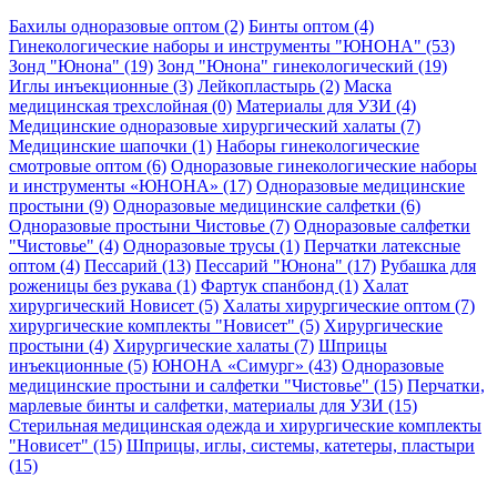
Бахилы одноразовые оптом (2)
Бинты оптом (4)
Гинекологические наборы и инструменты "ЮНОНА" (53)
Зонд "Юнона" (19)
Зонд "Юнона" гинекологический (19)
Иглы инъекционные (3)
Лейкопластырь (2)
Маска
медицинская трехслойная (0)
Материалы для УЗИ (4)
Медицинские одноразовые хирургический халаты (7)
Медицинские шапочки (1)
Наборы гинекологические
смотровые оптом (6)
Одноразовые гинекологические наборы
и инструменты «ЮНОНА» (17)
Одноразовые медицинские
простыни (9)
Одноразовые медицинские салфетки (6)
Одноразовые простыни Чистовье (7)
Одноразовые салфетки
"Чистовье" (4)
Одноразовые трусы (1)
Перчатки латексные
оптом (4)
Пессарий (13)
Пессарий "Юнона" (17)
Рубашка для
роженицы без рукава (1)
Фартук спанбонд (1)
Халат
хирургический Новисет (5)
Халаты хирургические оптом (7)
хирургические комплекты "Новисет" (5)
Хирургические
простыни (4)
Хирургические халаты (7)
Шприцы
инъекционные (5)
ЮНОНА «Симург» (43)
Одноразовые
медицинские простыни и салфетки "Чистовье" (15)
Перчатки,
марлевые бинты и салфетки, материалы для УЗИ (15)
Стерильная медицинская одежда и хирургические комплекты
"Новисет" (15)
Шприцы, иглы, системы, катетеры, пластыри
(15)