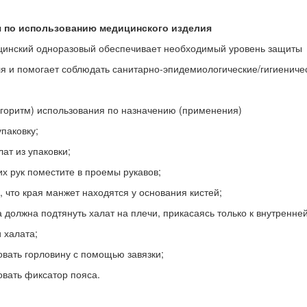
я по использованию медицинского изделия
цинский одноразовый обеспечивает необходимый уровень защиты
я и помогает соблюдать санитарно-эпидемиологические/гигиениче
горитм) использования по назначению (применения)
упаковку;
лат из упаковки;
их рук поместите в проемы рукавов;
, что края манжет находятся у основания кистей;
 должна подтянуть халат на плечи, прикасаясь только к внутренне
 халата;
вать горловину с помощью завязки;
вать фиксатор пояса.