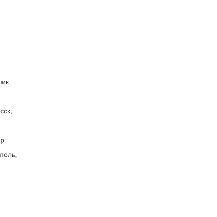
чик
сск,
ар
ополь,