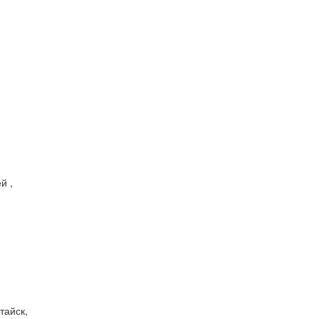
й ,
тайск,