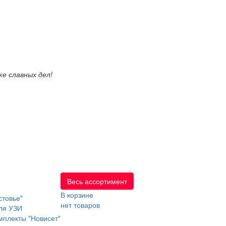
е славных дел!
Весь ассортимент
В корзине
стовье"
нет товаров
ля УЗИ
мплекты "Новисет"