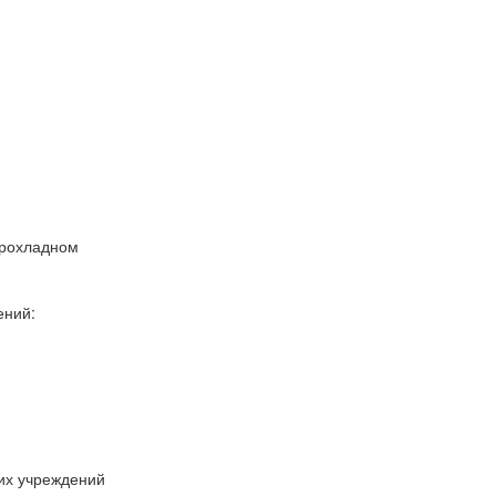
прохладном
ений:
их учреждений