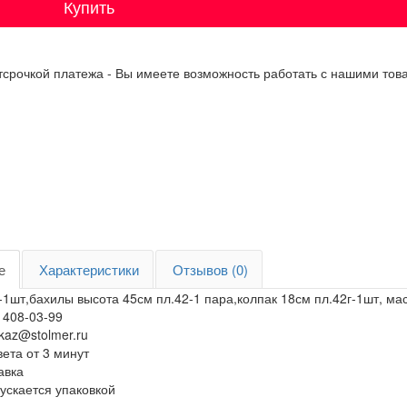
Купить
отсрочкой платежа - Вы имеете возможность работать с нашими това
е
Характеристики
Отзывов (0)
-1шт,бахилы высота 45см пл.42-1 пара,колпак 18см пл.42г-1шт, маск
 408-03-99
akaz@stolmer.ru
ета от 3 минут
тавка
ускается упаковкой